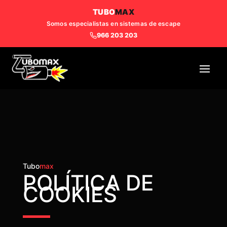
TUBO
MAX
Somos especialistas en sistemas de escape
966 203 203
Tubo
max
POLÍTICA DE
COOKIES