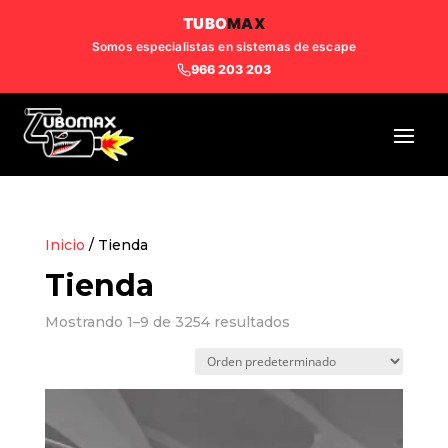
TUBO
MAX
Somos especialistas en sistemas de escape
966 203 203
Inicio
/ Tienda
Tienda
Mostrando 1–9 de 3254 resultados