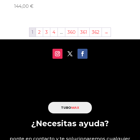
144,00
€
1
2
3
4
…
360
361
362
→
TUBO
MAX
¿Necesitas ayuda?
ponte en contacto y te solucionaremos cualquier