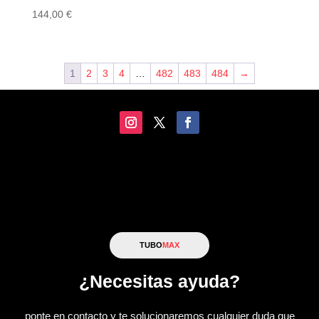
144,00
€
1
2
3
4
…
482
483
484
→
TUBO
MAX
¿Necesitas ayuda?
ponte en contacto y te solucionaremos cualquier duda que