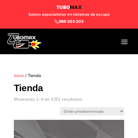
TUBO
MAX
Somos especialistas en sistemas de escape
966 203 203
Inicio
/ Tienda
Tienda
Mostrando 1–9 de 4351 resultados