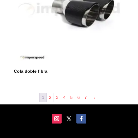
Cola doble fibra
1
2
3
4
5
6
7
→