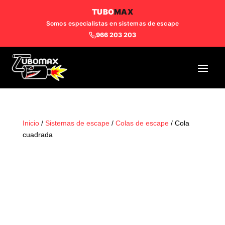
TUBO
MAX
Somos especialistas en sistemas de escape
966 203 203
Inicio
/
Sistemas de escape
/
Colas de escape
/ Cola
cuadrada