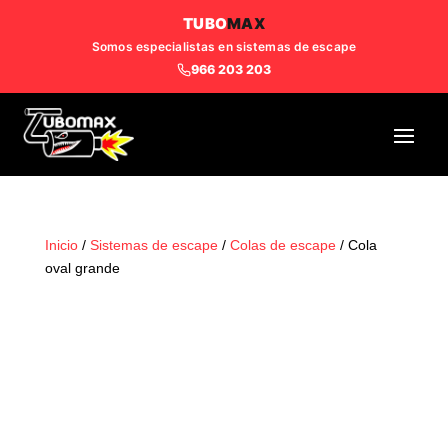
TUBO
MAX
Somos especialistas en sistemas de escape
966 203 203
Inicio
/
Sistemas de escape
/
Colas de escape
/ Cola
oval grande